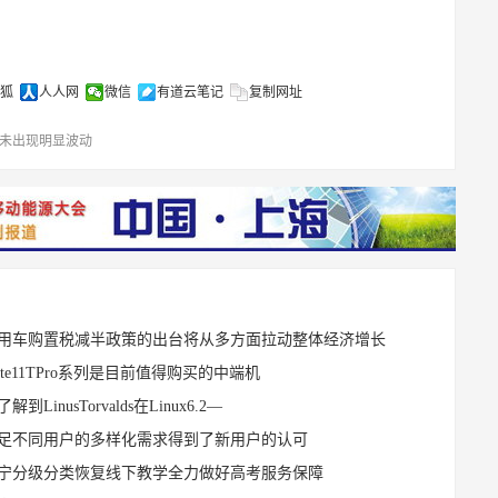
狐
人人网
微信
有道云笔记
复制网址
未出现明显波动
用车购置税减半政策的出台将从多方面拉动整体经济增长
te11TPro系列是目前值得购买的中端机
解到LinusTorvalds在Linux6.2—
足不同用户的多样化需求得到了新用户的认可
宁分级分类恢复线下教学全力做好高考服务保障