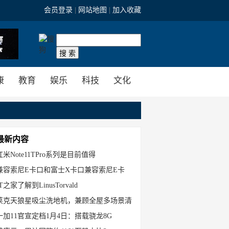
会员登录
|
网站地图
|
加入收藏
互联网
站内搜索
康
教育
娱乐
科技
文化
最新内容
红米Note11TPro系列是目前值得
兼容索尼E卡口和富士X卡口兼容索尼E卡
IT之家了解到LinusTorvald
莱克天狼星吸尘洗地机，兼顾全屋多场景清
一加11官宣定档1月4日：搭载骁龙8G