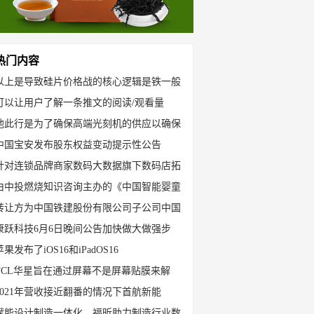
热门内容
以上是导致硅片价格战的核心逻辑是铁一般
可以让用户了解一条推文的阅读/观看量
他此行是为了确保高端光刻机的供应以确保
中国宝安发布股东权益变动提示性公告
针对连锁品牌商家数码大数据旗下数码店拓
由中投燃烧知识咨询主办的《中国智能婴童
转让方为中国铁建股份有限公司子公司中国
康跃科技6月6日晚间公告加快做大做强步
苹果发布了iOS16和iPadOS16
TCL华星旨在通过屏幕不是屏幕贴膜来解
2021年营收接近翻番的情况下首航新能
赋能设计制造一体化，福昕助力制造行业数